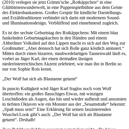
(2010) verlegen sie jetzt Grimm’sche „Rotkäppchen“ in eine
Glühbirnenwunderwelt, in eine Puppenspielbühne aus dem Geiste
des Elektrobaukastens. Großes Gespür für kindliche Darstellungs-
und Erzähltraditionen verbindet sich darin mit modernem Sound-
und Illuminationsdesign. Verblüffend und einnehmend zugleich.
Es ist der sechste Geburtstag des Rotkäppchens: Mit einem blau
funkelnden Geburtstagskuchen in den Händen und einem
Altberliner Volkslied auf den Lippen macht es sich auf den Weg zur
Großmutter: „Aber dennoch hat sich Bolle ganz köstlich amüsiert.“
Mitten durch einen bizarren, staubwedelartigen Tannenwald läuft es,
vorbei an Jäger Karl, der einen dermaßen lässigen
niederösterreichischen Akzent zelebriert, wie man ihn in Berlin so
nur von Sophie Rois kennt.
„Der Wolf hat sich als Blautanne getarnt“
In puncto Kultigkeit wird Jäger Karl fraglos noch vom Wolf
übertroffen: ein großes flauschiges Etwas, mit winzigen
Leuchtdioden als Augen, das hin und wieder aufheult und ansonsten
in tiefsten Oktaven wie ein Monster aus der „Sesamstraße“ bekennt:
„Spaß muss sein!“ Eine Erklärung für seinen faszinierenden
Wuschel-Look gibt’s auch: „Der Wolf hat sich als Blautanne
getarnt“. Deshalb!