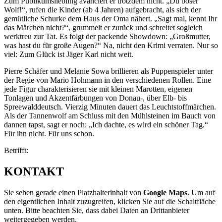
Zum Publikumsliebling avanciert er trotzdem nicht. „Du böser
Wolf!“, rufen die Kinder (ab 4 Jahren) aufgebracht, als sich der
gemütliche Schurke dem Haus der Oma nähert. „Sagt mal, kennt Ihr
das Märchen nicht?“, grummelt er zurück und schreitet sogleich
werktreu zur Tat. Es folgt der packende Showdown: „Großmutter,
was hast du für große Augen?“ Na, nicht den Krimi verraten. Nur so
viel: Zum Glück ist Jäger Karl nicht weit.
Pierre Schäfer und Melanie Sowa brillieren als Puppenspieler unter
der Regie von Mario Hohmann in den verschiedenen Rollen. Eine
jede Figur charakterisieren sie mit kleinen Marotten, eigenen
Tonlagen und Akzentfärbungen von Donau-, über Elb- bis
Spreewalddeutsch. Vierzig Minuten dauert das Leuchtstoffmärchen.
Als der Tannenwolf am Schluss mit den Mühlsteinen im Bauch von
dannen tapst, sagt er noch: „Ich dachte, es wird ein schöner Tag.“
Für ihn nicht. Für uns schon.
Betrifft:
KONTAKT
Sie sehen gerade einen Platzhalterinhalt von
Google Maps
. Um auf
den eigentlichen Inhalt zuzugreifen, klicken Sie auf die Schaltfläche
unten. Bitte beachten Sie, dass dabei Daten an Drittanbieter
weitergegeben werden.