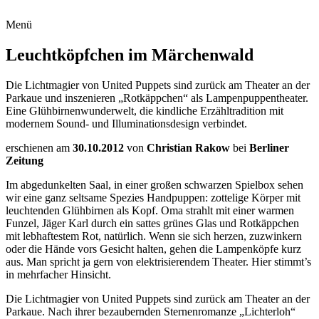
Menü
Leuchtköpfchen im Märchenwald
Die Lichtmagier von United Puppets sind zurück am Theater an der
Parkaue und inszenieren „Rotkäppchen“ als Lampenpuppentheater.
Eine Glühbirnenwunderwelt, die kindliche Erzähltradition mit
modernem Sound- und Illuminationsdesign verbindet.
erschienen am
30.10.2012
von
Christian Rakow
bei
Berliner
Zeitung
Im abgedunkelten Saal, in einer großen schwarzen Spielbox sehen
wir eine ganz seltsame Spezies Handpuppen: zottelige Körper mit
leuchtenden Glühbirnen als Kopf. Oma strahlt mit einer warmen
Funzel, Jäger Karl durch ein sattes grünes Glas und Rotkäppchen
mit lebhaftestem Rot, natürlich. Wenn sie sich herzen, zuzwinkern
oder die Hände vors Gesicht halten, gehen die Lampenköpfe kurz
aus. Man spricht ja gern von elektrisierendem Theater. Hier stimmt’s
in mehrfacher Hinsicht.
Die Lichtmagier von United Puppets sind zurück am Theater an der
Parkaue. Nach ihrer bezaubernden Sternenromanze „Lichterloh“