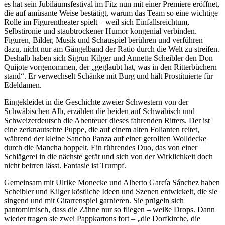
es hat sein Jubiläumsfestival im Fitz nun mit einer Premiere eröffnet,
die auf amüsante Weise bestätigt, warum das Team so eine wichtige
Rolle im Figurentheater spielt – weil sich Einfallsreichtum,
Selbstironie und staubtrockener Humor kongenial verbinden.
Figuren, Bilder, Musik und Schauspiel berühren und verführen
dazu, nicht nur am Gängelband der Ratio durch die Welt zu streifen.
Deshalb haben sich Sigrun Kilger und Annette Scheibler den Don
Quijote vorgenommen, der „geglaubt hat, was in den Ritterbüchern
stand“. Er verwechselt Schänke mit Burg und hält Prostituierte für
Edeldamen.
Eingekleidet in die Geschichte zweier Schwestern von der
Schwäbischen Alb, erzählen die beiden auf Schwäbisch und
Schweizerdeutsch die Abenteuer dieses fahrenden Ritters. Der ist
eine zerknautschte Puppe, die auf einem alten Folianten reitet,
während der kleine Sancho Panza auf einer gerollten Wolldecke
durch die Mancha hoppelt. Ein rührendes Duo, das von einer
Schlägerei in die nächste gerät und sich von der Wirklichkeit doch
nicht beirren lässt. Fantasie ist Trumpf.
Gemeinsam mit Ulrike Monecke und Alberto García Sánchez haben
Scheibler und Kilger köstliche Ideen und Szenen entwickelt, die sie
singend und mit Gitarrenspiel garnieren. Sie prügeln sich
pantomimisch, dass die Zähne nur so fliegen – weiße Drops. Dann
wieder tragen sie zwei Pappkartons fort – „die Dorfkirche, die