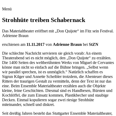
Menü
Strohhüte treiben Schabernack
Das Materialtheater eröffnet mit „Don Quijote“ im Fitz sein Festival.
Adrienne Braun
erschienen am
11.11.2017
von
Adrienne Braun
bei
StZN
Die schlechte Nachricht servieren sie gleich vorab: An einem
Theaterabend sei es nicht möglich, den „Don Quijote“ zu erzählen.
Die 1400 Seiten des weltberühmten Werks von Miguel de Cervantes
könne man nicht so einfach auf die Bühne bringen. „Selbst wenn
wir parallel sprechen, ist es unmöglich.“ Natürlich schaffen es
Sigrun Kilger und Annette Scheibler trotzdem, die Abenteuer dieses
Ritters der traurigen Gestalt zu vermitteln, denn der Text ist nur das
eine. Beim Ensemble Materialtheater erzählen auch die Objekte
kleine, feine Geschichten. Diesmal sind es Handbesen, Bürsten und
Kochlöffel, die zum Einsatz kommen, Plastikbecher und staubige
Decken. Einmal kopulieren sogar zwei riesige Strohhüte
miteinander, schnell und diskret.
Seit dreißig Jahren besteht das Stuttgarter Ensemble Materialtheater,