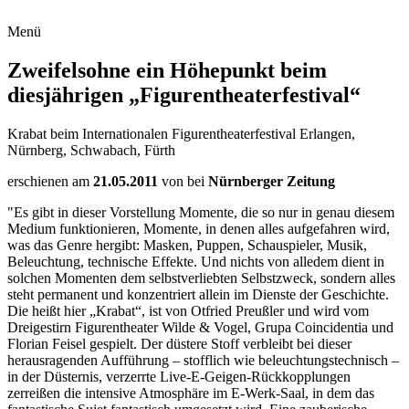
Menü
Zweifelsohne ein Höhepunkt beim
diesjährigen „Figurentheaterfestival“
Krabat beim Internationalen Figurentheaterfestival Erlangen,
Nürnberg, Schwabach, Fürth
erschienen am
21.05.2011
von
bei
Nürnberger Zeitung
"Es gibt in dieser Vorstellung Momente, die so nur in genau diesem
Medium funktionieren, Momente, in denen alles aufgefahren wird,
was das Genre hergibt: Masken, Puppen, Schauspieler, Musik,
Beleuchtung, technische Effekte. Und nichts von alledem dient in
solchen Momenten dem selbstverliebten Selbstzweck, sondern alles
steht permanent und konzentriert allein im Dienste der Geschichte.
Die heißt hier „Krabat“, ist von Otfried Preußler und wird vom
Dreigestirn Figurentheater Wilde & Vogel, Grupa Coincidentia und
Florian Feisel gespielt. Der düstere Stoff verbleibt bei dieser
herausragenden Aufführung – stofflich wie beleuchtungstechnisch –
in der Düsternis, verzerrte Live-E-Geigen-Rückkopplungen
zerreißen die intensive Atmosphäre im E-Werk-Saal, in dem das