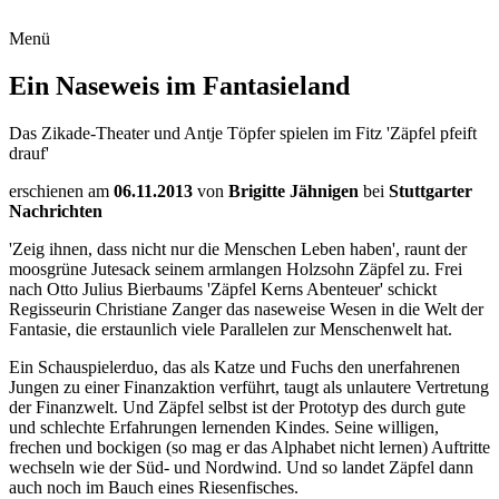
Menü
Ein Naseweis im Fantasieland
Das Zikade-Theater und Antje Töpfer spielen im Fitz 'Zäpfel pfeift
drauf'
erschienen am
06.11.2013
von
Brigitte Jähnigen
bei
Stuttgarter
Nachrichten
'Zeig ihnen, dass nicht nur die Menschen Leben haben', raunt der
moosgrüne ­Jutesack seinem armlangen Holzsohn Zäpfel zu. Frei
nach Otto Julius Bierbaums 'Zäpfel Kerns Abenteuer' schickt
Regisseurin Christiane Zanger das naseweise Wesen in die Welt der
Fantasie, die erstaunlich viele Parallelen zur Menschenwelt hat.
Ein Schauspielerduo, das als Katze und Fuchs den unerfahrenen
Jungen zu einer Finanzaktion verführt, taugt als unlautere Vertretung
der Finanzwelt. Und Zäpfel selbst ist der Prototyp des durch gute
und schlechte Erfahrungen lernenden Kindes. Seine willigen,
frechen und bockigen (so mag er das Alphabet nicht lernen) Auftritte
wechseln wie der Süd- und Nordwind. Und so landet Zäpfel dann
auch noch im Bauch eines Riesenfisches.